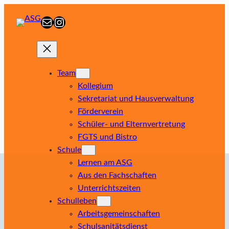
Zum
E-Mail
Instagram
Inhalt
springen
Team
Kollegium
Sekretariat und Hausverwaltung
Förderverein
Schüler- und Elternvertretung
FGTS und Bistro
Schule
Lernen am ASG
Aus den Fachschaften
Unterrichtszeiten
Schulleben
Arbeitsgemeinschaften
Schulsanitätsdienst