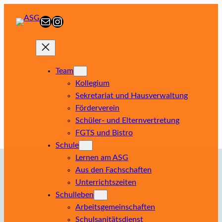
Zum
E-Mail
Instagram
Inhalt
springen
Team
Kollegium
Sekretariat und Hausverwaltung
Förderverein
Schüler- und Elternvertretung
FGTS und Bistro
Schule
Lernen am ASG
Aus den Fachschaften
Unterrichtszeiten
Schulleben
Arbeitsgemeinschaften
Schulsanitätsdienst