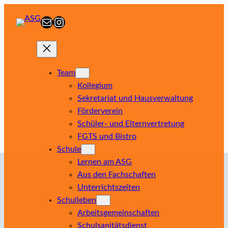
Zum
E-Mail
Instagram
Inhalt
springen
Team
Kollegium
Sekretariat und Hausverwaltung
Förderverein
Schüler- und Elternvertretung
FGTS und Bistro
Schule
Lernen am ASG
Aus den Fachschaften
Unterrichtszeiten
Schulleben
Arbeitsgemeinschaften
Schulsanitätsdienst