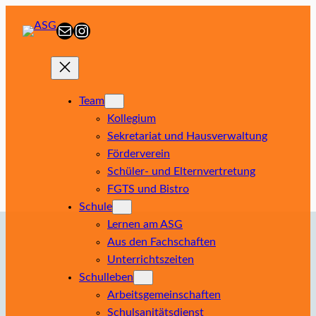
Zum
E-Mail
Instagram
Inhalt
springen
Team
Kollegium
Sekretariat und Hausverwaltung
Förderverein
Schüler- und Elternvertretung
FGTS und Bistro
Schule
Lernen am ASG
Aus den Fachschaften
Unterrichtszeiten
Schulleben
Arbeitsgemeinschaften
Schulsanitätsdienst