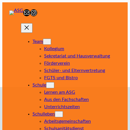
Zum
E-Mail
Instagram
Inhalt
springen
Team
Kollegium
Sekretariat und Hausverwaltung
Förderverein
Schüler- und Elternvertretung
FGTS und Bistro
Schule
Lernen am ASG
Aus den Fachschaften
Unterrichtszeiten
Schulleben
Arbeitsgemeinschaften
Schulsanitätsdienst