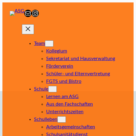
Zum
E-Mail
Instagram
Inhalt
springen
Team
Kollegium
Sekretariat und Hausverwaltung
Förderverein
Schüler- und Elternvertretung
FGTS und Bistro
Schule
Lernen am ASG
Aus den Fachschaften
Unterrichtszeiten
Schulleben
Arbeitsgemeinschaften
Schulsanitätsdienst