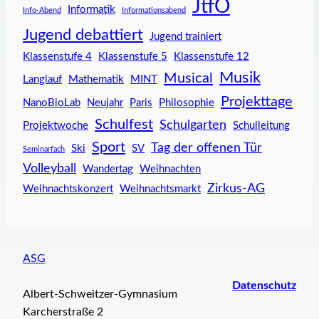
JtfO
Informatik
Info-Abend
Informationsabend
Jugend debattiert
Jugend trainiert
Klassenstufe 4
Klassenstufe 5
Klassenstufe 12
Musik
Musical
Langlauf
Mathematik
MINT
Projekttage
NanoBioLab
Neujahr
Paris
Philosophie
Schulfest
Schulgarten
Projektwoche
Schulleitung
Sport
Tag der offenen Tür
Ski
SV
Seminarfach
Volleyball
Wandertag
Weihnachten
Zirkus-AG
Weihnachtskonzert
Weihnachtsmarkt
ASG
Datenschutz
Albert-Schweitzer-Gymnasium
Karcherstraße 2