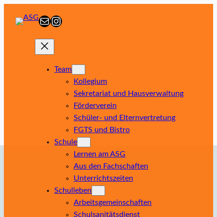
Zum
E-Mail
Instagram
Inhalt
springen
Team
Kollegium
Sekretariat und Hausverwaltung
Förderverein
Schüler- und Elternvertretung
FGTS und Bistro
Schule
Lernen am ASG
Aus den Fachschaften
Unterrichtszeiten
Schulleben
Arbeitsgemeinschaften
Schulsanitätsdienst