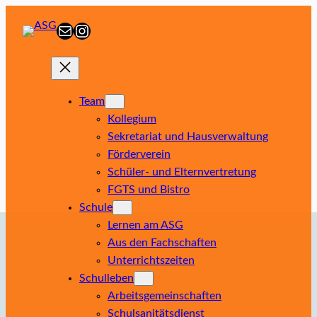
Zum
E-Mail
Instagram
Inhalt
springen
Team
Kollegium
Sekretariat und Hausverwaltung
Förderverein
Schüler- und Elternvertretung
FGTS und Bistro
Schule
Lernen am ASG
Aus den Fachschaften
Unterrichtszeiten
Schulleben
Arbeitsgemeinschaften
Schulsanitätsdienst