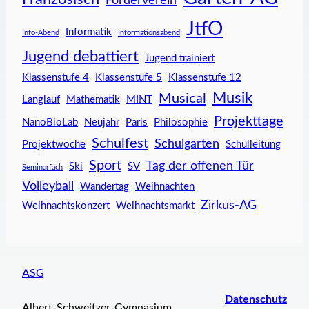
Förderverein
JtfO
Informatik
Info-Abend
Informationsabend
Jugend debattiert
Jugend trainiert
Klassenstufe 4
Klassenstufe 5
Klassenstufe 12
Musik
Musical
Langlauf
Mathematik
MINT
Projekttage
NanoBioLab
Neujahr
Paris
Philosophie
Schulfest
Schulgarten
Projektwoche
Schulleitung
Sport
Tag der offenen Tür
Ski
SV
Seminarfach
Volleyball
Wandertag
Weihnachten
Zirkus-AG
Weihnachtskonzert
Weihnachtsmarkt
ASG
Datenschutz
Albert-Schweitzer-Gymnasium